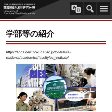
学部等の紹介
https://sdgs.oeic.hokudai.ac.jp/for-future-
students/academics/faculty/es_institute/