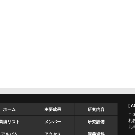
[ A
ホーム
主要成果
研究内容
〒0
札
業績リスト
メンバー
研究設備
北
アルバム
アクセス
講義資料