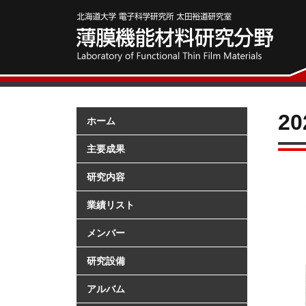
2
ホーム
主要成果
研究内容
業績リスト
メンバー
研究設備
アルバム