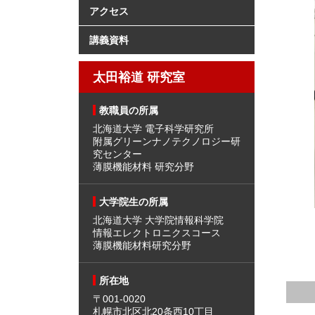
アクセス
講義資料
太田裕道 研究室
教職員の所属
北海道大学 電子科学研究所
附属グリーンナノテクノロジー研
究センター
薄膜機能材料 研究分野
大学院生の所属
北海道大学 大学院情報科学院
情報エレクトロニクスコース
薄膜機能材料研究分野
所在地
〒001-0020
札幌市北区北20条西10丁目