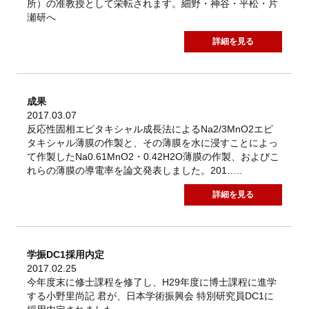
所）の准教授として栄転されます。細野・神谷・平松・片
瀬研へ
詳細を見る
成果
2017.03.07
反応性固相エピタキシャル成長法によるNa2/3MnO2エピ
タキシャル薄膜の作製と、その薄膜を水に浸すことによっ
て作製したNa0.61MnO2・0.42H2O薄膜の作製、およびこ
れらの薄膜の導電率を論文発表しました。201…..
詳細を見る
学振DC1採用内定
2017.02.25
今年度末に修士課程を修了し、H29年度に博士課程に進学
する小野里尚記 君が、日本学術振興会 特別研究員DC1に