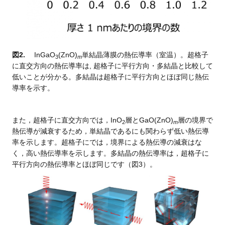
図2.
InGaO
(ZnO)
単結晶薄膜の熱伝導率（室温）。超格子
3
m
に直交方向の熱伝導率は, 超格子に平行方向・多結晶と比較して
低いことが分かる。多結晶は超格子に平行方向とほぼ同じ熱伝
導率を示す。
また，超格子に直交方向では，InO
層とGaO(ZnO)
層の境界で
2
m
熱伝導が減衰するため，単結晶であるにも関わらず低い熱伝導
率を示します。超格子にでは，境界による熱伝導の減衰はな
く，高い熱伝導率を示します。多結晶の熱伝導率は，超格子に
平行方向の熱伝導率とほぼ同じです（図3）。