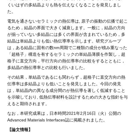
くいはずの多結晶よりも熱を伝えなくなることを発見しまし
た。
電気を通さないセラミックの熱伝導は, 原子の振動の伝播で起こ
るため，結晶の界面で大きく減衰します。一般に，結晶の方向
が揃っていない多結晶には多くの界面が含まれているため，多
結晶は単結晶よりも低い熱伝導率を示します。研究グループ
は，ある結晶に固有の数nm周期で二種類の成分が積み重なった
「超格子」構造を有するセラミックの単結晶薄膜を作製し，超
格子に直交方向，平行方向の熱伝導率の比較をするとともに，
多結晶の熱伝導率との比較も行いました。
その結果，単結晶であるにも関わらず，超格子に直交方向の熱
伝導率は多結晶よりも低いことを発見しました。今回の発見
は，単結晶内の異なる成分間のが熱伝導を著しく低減すること
を示唆しており, 低熱伝導材料を設計するための大きな指針を与
えると期待されます。
なお，本研究成果は，日本時間2021年2月16日（火）公開の
Advanced Materials Interfaces誌に掲載されました。
【論文情報】