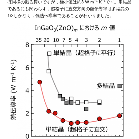
−
1
−
1
ぼ同様の振る舞いですが，極小値は約3 W m
K
です。単結晶
であるにも関わらず，超格子に直交方向の熱伝導率は多結晶の
1/3しかなく，低熱伝導率であることがわかりました。