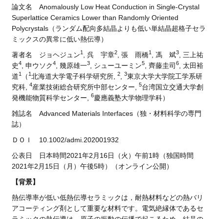
論文名 Anomalously Low Heat Conduction in Single-Crystal
Superlattice Ceramics Lower than Randomly Oriented
Polycrystals（ランダム配向多結晶よりも低い単結晶超格子セラ
ミックスの異常に低い熱伝導）
1
2
1
3
著者名 ジョヘジュン
, 呉 宇章
, 張 雨橋
, 馮 斌
, 三上祐
4
4
3
5
6
史
, 申ウソク
, 幾原雄一
, シューユーミン
, 齊藤圭司
, 太田裕
1
1
2
3
道
（
北海道大学電子科学研究所,
,
東京大学大学院工学系研
4
5
究科,
産業技術総合研究所中部センター,
台湾国立交通大学創
6
発機能物質科学センター,
慶應義塾大学物理学科）
雑誌名 Advanced Materials Interfaces（独・材料科学の専門
誌）
ＤＯＩ 10.1002/admi.202001932
公表日 日本時間2021年2月16日（火）午前1時（独国時間
2021年2月15日（月）午後5時）（オンライン公開）
【背景】
熱伝導率が低い低熱伝導セラミックは，耐熱材料などの熱バリ
アコーティング剤として重要な材料です。電気絶縁体であるセ
ラミックの熱伝導は，原子の振動の伝播で起こるため，結晶の