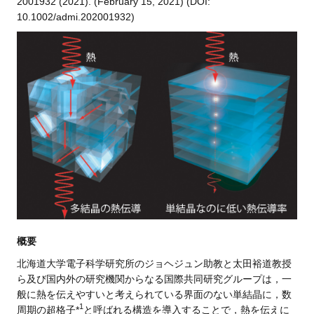
2001932 (2021). (February 15, 2021) (DOI:
10.1002/admi.202001932)
概要
北海道大学電子科学研究所のジョヘジュン助教と太田裕道教授
ら及び国内外の研究機関からなる国際共同研究グループは，一
般に熱を伝えやすいと考えられている界面のない単結晶に，数
1
周期の超格子*
と呼ばれる構造を導入することで，熱を伝えに