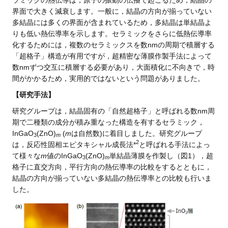
界面で大きく減衰します。一般に，結晶の方向が揃っていない
多結晶には多くの界面が含まれているため，多結晶は単結晶よ
りも低い熱伝導率を示します。セラミックをさらに低熱伝導率
化するためには，複数のセラミックスを数nmの周期で積層する
「超格子」構造が有用ですが，超精密な薄膜作製手法によって
数nmずつ交互に積層する必要があり，大面積化に不向きで，時
間がかかるため，実用的ではないという問題がありました。
【研究手法】
研究グループは，結晶固有の「自然超格子」と呼ばれる数nm周
期で二種類の成分が積み重なった構造を有するセラミック，
InGaO
(ZnO)
(
m
は自然数)に着目しました。研究グループ
3
m
2
は，反応性固相エピタキシャル成長法*
と呼ばれる手法によっ
て様々な
m
値のInGaO
(ZnO)
単結晶薄膜を作製し（図1），超
3
m
格子に直交方向，平行方向の熱伝導率の比較をするとともに，
結晶の方向が揃っていない多結晶の熱伝導率との比較も行いま
した。