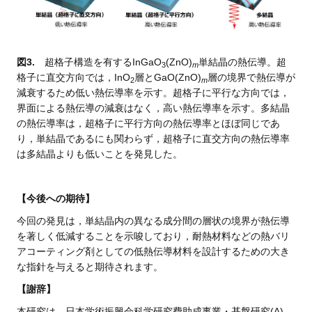
図3.
超格子構造を有するInGaO
(ZnO)
単結晶の熱伝導。超
3
m
格子に直交方向では，InO
層とGaO(ZnO)
層の境界で熱伝導が
2
m
減衰するため低い熱伝導率を示す。超格子に平行な方向では，
界面による熱伝導の減衰はなく，高い熱伝導率を示す。多結晶
の熱伝導率は，超格子に平行方向の熱伝導率とほぼ同じであ
り，単結晶であるにも関わらず，超格子に直交方向の熱伝導率
は多結晶よりも低いことを発見した。
【今後への期待】
今回の発見は，単結晶内の異なる成分間の層状の境界が熱伝導
を著しく低減することを示唆しており，耐熱材料などの熱バリ
アコーティング剤としての低熱伝導材料を設計するための大き
な指針を与えると期待されます。
【謝辞】
本研究は，日本学術振興会科学研究費助成事業・基盤研究(A)