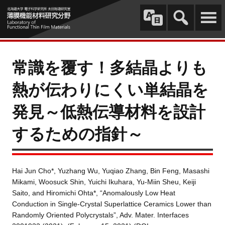
常識を覆す！多結晶よりも
熱が伝わりにくい単結晶を
発見～低熱伝導材料を設計
するための指針～
Hai Jun Cho*, Yuzhang Wu, Yuqiao Zhang, Bin Feng, Masashi
Mikami, Woosuck Shin, Yuichi Ikuhara, Yu-Miin Sheu, Keiji
Saito, and Hiromichi Ohta*, “Anomalously Low Heat
Conduction in Single-Crystal Superlattice Ceramics Lower than
Randomly Oriented Polycrystals”, Adv. Mater. Interfaces