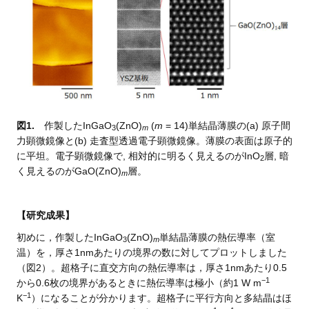
図1.
作製したInGaO
(ZnO)
(
m
= 14)単結晶薄膜の(a) 原子間
3
m
力顕微鏡像と(b) 走査型透過電子顕微鏡像。薄膜の表面は原子的
に平坦。電子顕微鏡像で, 相対的に明るく見えるのがInO
層, 暗
2
く見えるのがGaO(ZnO)
層。
m
【研究成果】
初めに，作製したInGaO
(ZnO)
単結晶薄膜の熱伝導率（室
3
m
温）を，厚さ1nmあたりの境界の数に対してプロットしました
（図2）。超格子に直交方向の熱伝導率は，厚さ1nmあたり0.5
−
1
から0.6枚の境界があるときに熱伝導率は極小（約1 W m
−
1
K
）になることが分かります。超格子に平行方向と多結晶はほ