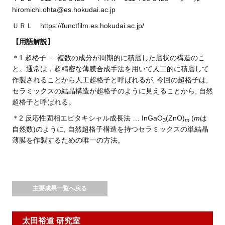
hiromichi.ohta@es.hokudai.ac.jp
ＵＲＬ https://functfilm.es.hokudai.ac.jp/
【用語解説】
＊1 超格子 … 複数の成分が周期的に積層した層状の構造のこ
と。通常は，超精密な薄膜合成手法を用いて人工的に積層して
作製されることから人工超格子と呼ばれるが, 今回の超格子は,
セラミックスの結晶構造が超格子のように見えることから, 自然
超格子と呼ばれる。
＊2 反応性固相エピタキシャル成長法 … InGaO
(ZnO)
(
m
は
3
m
自然数)のように, 自然超格子構造を持つセラミックスの単結晶
薄膜を作製するための唯一の方法。
主要成果一覧へ戻る
太田裕道 研究室