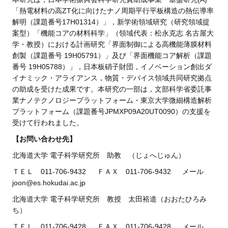
「熱電材料の高ZT化に向けたナノ周期平行平板構造の熱伝導率
解明（課題番号17H01314）」，新学術領域研究（研究領域提
案型）「機能コアの材料科学」（領域代表：松永克志 名古屋大
学・教授）における計画研究「界面制御による高機能薄膜材料
創製（課題番号 19H05791）」及び「界面機能コア解析（課題
番号 19H05788）」，日本板硝子財団，イノベーション創出ダ
イナミック・アライアンス，物質・デバイス領域共同研究拠点
の助成を受けた成果です。本研究の一部は，文部科学省委託事
業ナノテクノロジープラットフォーム・東京大学微細構造解析
プラットフォーム（課題番号JPMXP09A20UT0090）の支援を
受けて行われました。
【お問い合わせ先】
北海道大学 電子科学研究所 助教 （じょへじゅん）
ＴＥＬ 011-706-9432 ＦＡＸ 011-706-9432 メール
joon@es.hokudai.ac.jp
北海道大学 電子科学研究所 教授 太田裕道（おおたひろみ
ち）
ＴＥＬ 011-706-9428 ＦＡＸ 011-706-9428 メール