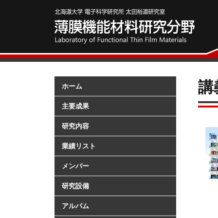
講
ホーム
主要成果
研究内容
業績リスト
メンバー
研究設備
アルバム