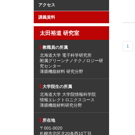
アクセス
講義資料
太田裕道 研究室
1
教職員の所属
北海道大学 電子科学研究所
附属グリーンナノテクノロジー研
究センター
薄膜機能材料 研究分野
大学院生の所属
北海道大学 大学院情報科学院
情報エレクトロニクスコース
薄膜機能材料研究分野
所在地
〒001-0020
札幌市北区北20条西10丁目