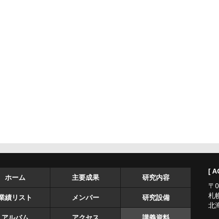
[ A
ホーム
主要成果
研究内容
〒0
札
業績リスト
メンバー
研究設備
北
アルバム
アクセス
講義資料