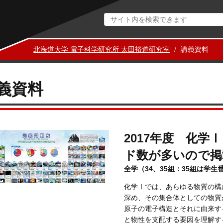
北海道大学 電子科学研究所 太田裕道研究室
講義資料
義資料
2017年度 化学
ド数が多いので掲
全学（34、35組：35組は学生
化学Ⅰでは、あらゆる物質の構
深め、その集合体としての物質
原子の電子構造とそれに由来す
と物性を支配する要因を理解す