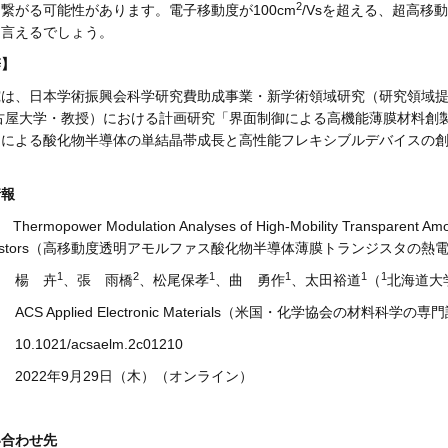
2
繋がる可能性があります。電子移動度が100cm
/Vsを超える、超高
と言えるでしょう。
辞】
究は、日本学術振興会科学研究費助成事業・新学術領域研究（研究領域
古屋大学・教授）における計画研究「界面制御による高機能薄膜材料創製（
による酸化物半導体の単結晶帯成長と高性能フレキシブルデバイスの創出
情報
hermopower Modulation Analyses of High-Mobility Transparent Amo
nsistors（高移動度透明アモルファス酸化物半導体薄膜トランジスタの熱
1
2
1
1
1
1
名 楊 卉
、張 雨橋
、松尾保孝
、曲 勇作
、太田裕道
（
北海道大
ACS Applied Electronic Materials（米国・化学協会の材料科学の専門誌
10.1021/acsaelm.2c01210
 2022年9月29日（木）（オンライン）
い合わせ先