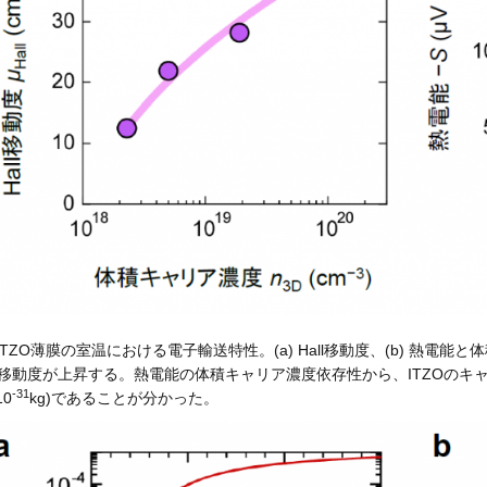
ITZO薄膜の室温における電子輸送特性。(a) Hall移動度、(b) 熱
ll移動度が上昇する。熱電能の体積キャリア濃度依存性から、ITZOのキャ
-31
10
kg)であることが分かった。