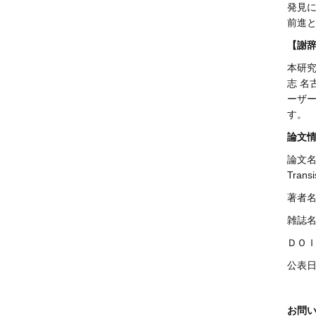
発見に
前進
【謝
本研
志 名
ーザー
す。
論文
論文名 T
Tra
著者
雑誌名 
ＤＯＩ 
公表日
お問