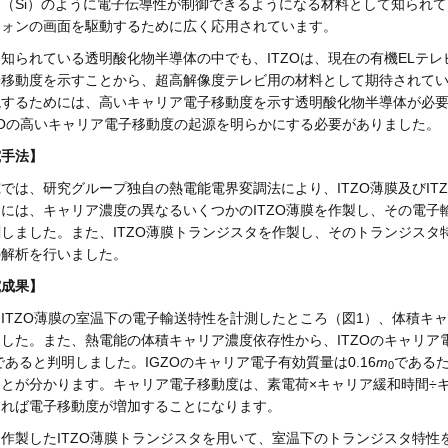
（Si）のように電子伝導性が制御できるようになる材料として知られて
フォンの画面を駆動するために広く応用されています。
知られている透明酸化物半導体の中でも、ITZOは、現在の有機ELテレ
子移動度を示すことから、超高解像度テレビ用の材料として期待されて
現するためには、高いキャリア電子移動度を示す透明酸化物半導体が必
ZOの高いキャリア電子移動度の起源を明らかにする必要がありました。
究手法】
では、研究グループ独自の熱電能電界変調法により、ITZO薄膜及びI
には、キャリア濃度の異なるいくつかのITZO薄膜を作製し、その電子輸
しました。また、ITZO薄膜トランジスタを作製し、そのトランジス
の解析を行いました。
究成果】
ITZO薄膜の室温下の電子輸送特性を計測したところ（図1）、体積キャ
した。また、熱電能の体積キャリア濃度依存性から、ITZOのキャリア電
)であると判明しました。IGZOのキャリア電子有効質量は0.16
m
であるた
0
ことが分かります。キャリア電子移動度は、素電荷×キャリア緩和時間÷
ければ電子移動度が増加することになります。
作製したITZO薄膜トランジスタを用いて、室温下のトランジスタ特性を