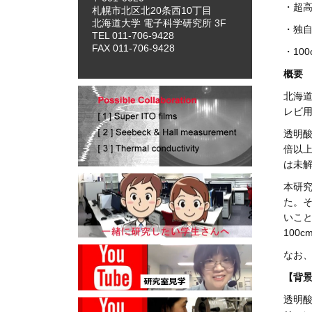
・超
札幌市北区北20条西10丁目
北海道大学 電子科学研究所 3F
・独
TEL 011-706-9428
FAX 011-706-9428
・100
北海
レビ
透明酸
倍以上
は未
本研
た。そ
いこと
100c
なお、本
【背
透明