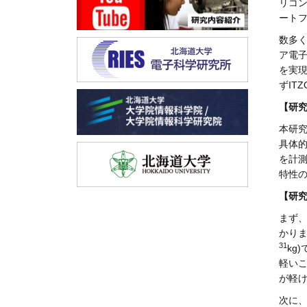
リコン
ート
数多く
ア電
を実
ずIT
【研
本研究
具体的
を計測
特性
【研
まず、
かりま
31
kg
軽い
が軽
次に、