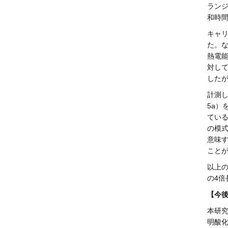
ランジ
和時間
キャリ
た。
熱電
対して
したが
計測
5a）
ている
の模式
意味す
こと
以上の
の4倍
【今
本研究
明酸