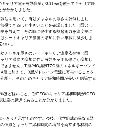
のキャリア電子有効質量が0.11
m
を使ってキャリア緩
0
いことが分かりました。
変調法を用いて、有効チャネルの厚さを計測しまし
無視できるほど小さいことを確認しました（図3）。
度差を与えて、その時に発生する熱起電力を温度差に
対値はシートキャリア濃度の増加に伴い単調に減少しま
図4b）。
有効チャネル厚さのシートキャリア濃度依存性（図
トキャリア濃度の増加に伴い有効チャネル厚さが増加し
ません。Ti層/AlO
層/ITZO層のエネルギーバンド
x
るA層に加えて、B層がドレイン電流に寄与することを
上に分厚く、そのためキャリア緩和時間が長いと結論する
%ほど軽いこと、②ITZOのキャリア緩和時間がIGZO
子移動度の起源であることが分かりました。
をはっきりと示すものです。今後、化学組成の異なる透
量の低減とキャリア緩和時間の増加を両立する材料の