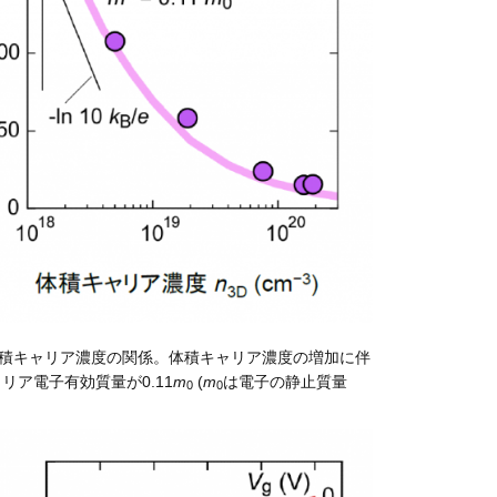
電能と体積キャリア濃度の関係。体積キャリア濃度の増加に伴
リア電子有効質量が0.11
m
(
m
は電子の静止質量
0
0