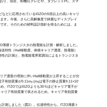
おり、現在、有機ELテレビや、タブレットPC、スマ
ビなどに応用されているIGZOの5倍以上の高いキャリ
います。今後、さらに高解像度で綺麗なディスプレイ
要です。そのための材料設計指針を得るためには、ま
TZO薄膜トランジスタの熱電能を計測・解析しました。
送特性（Hall移動度、体積キャリア濃度、熱電能）
タ特性の計測と、熱電能電界変調法によるトランジスタ
リア濃度の増加に伴いHall移動度が上昇することが分
-
子有効質量が0.11
m
(
m
は電子の静止質量9.11×10
0
0
め、ITZOではIGZOよりも30％ほどキャリア電子が
キャリア有効質量で表されるため、キャリア有効質量
計測しました（図2）。伝達特性から、ITZO薄膜ト