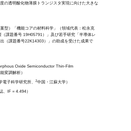
移動度の透明酸化物薄膜トランジスタ実現に向けた大きな
提案型）「機能コアの材料科学」（領域代表：松永克
課題番号 19H05791）」及び若手研究「半導体レ
（課題番号22K14303）」の助成を受けた成果で
rphous Oxide Semiconductor Thin-Film
電能変調解析）
2
学電子科学研究所、
中国・江蘇大学）
、IF = 4.494）