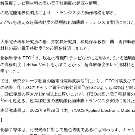
高解像度テレビ用材料の高い電子移動度の起源を解明。
自の熱電能電界変調法により、トランジスタの動作機構を解析。
2
cm
/Vsを超える超高移動度の透明酸化物薄膜トランジスタ実現に向け
概要
道大学電子科学研究所の楊 卉客員研究員、松尾保孝教授、曲 勇作助
*1
用材料の高い電子移動度
の起源を解明しました。
*2
化物半導体ITZO
は、現在の有機ELテレビなどに応用されている透明酸
2
の高移動度（>50cm
/Vs）を示すことから、超高解像度テレビ用材料
解明でした。
*4
究では、研究グループ独自の熱電能電界変調法
により、ITZO薄膜及び
*5
の結果、①ITZOのキャリア電子の有効質量
がIGZOよりも30%ほど
、③伝導層の厚さが10nm以上に厚いことが、ITZOの高い電子移動
2
m
/Vsを超える、超高移動度の透明酸化物薄膜トランジスタ実現に向け
研究成果は、2022年9月29日（木）にACS Applied Electronic Ma
景】
酸化物半導体は、可視光線に対して無色透明であるにも関わらず、キャ