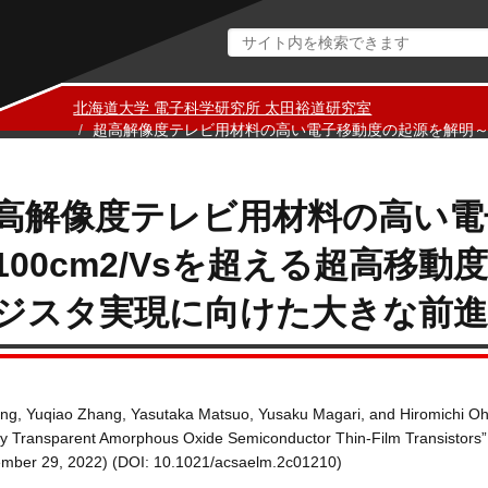
北海道大学 電子科学研究所 太田裕道研究室
超高解像度テレビ用材料の高い電子移動度の起源を解明～10
膜トランジスタ実現に向けた大きな前進～
高解像度テレビ用材料の高い電
100cm2/Vsを超える超高移
ジスタ実現に向けた大きな前進
ng, Yuqiao Zhang, Yasutaka Matsuo, Yusaku Magari, and Hiromichi Oh
ty Transparent Amorphous Oxide Semiconductor Thin-Film Transistors”
ember 29, 2022) (DOI: 10.1021/acsaelm.2c01210)