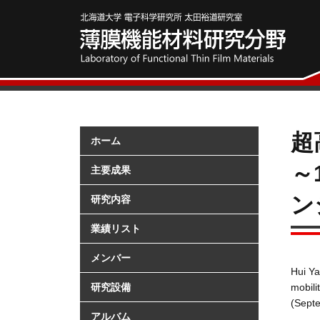
超
ホーム
～
主要成果
ン
研究内容
業績リスト
メンバー
Hui Ya
研究設備
mobili
(Sept
アルバム