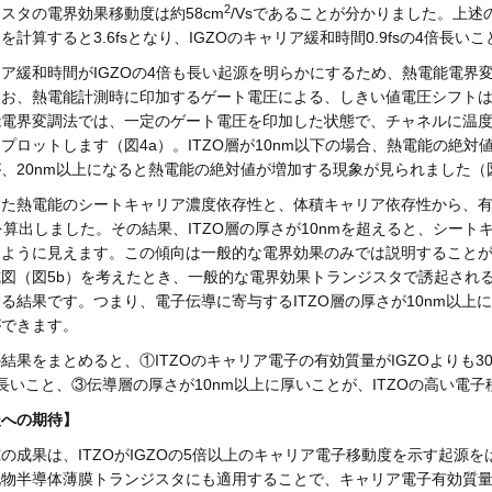
2
スタの電界効果移動度は約58cm
/Vsであることが分かりました。上述
を計算すると3.6fsとなり、IGZOのキャリア緩和時間0.9fsの4倍長
ア緩和時間がIGZOの4倍も長い起源を明らかにするため、熱電能電界
なお、熱電能計測時に印加するゲート電圧による、しきい値電圧シフトは
能電界変調法では、一定のゲート電圧を印加した状態で、チャネルに温
プロットします（図4a）。ITZO層が10nm以下の場合、熱電能の絶
、20nm以上になると熱電能の絶対値が増加する現象が見られました（
した熱電能のシートキャリア濃度依存性と、体積キャリア依存性から、
を算出しました。その結果、ITZO層の厚さが10nmを超えると、シー
ように見えます。この傾向は一般的な電界効果のみでは説明することができ
図（図5b）を考えたとき、一般的な電界効果トランジスタで誘起され
る結果です。つまり、電子伝導に寄与するITZO層の厚さが10nm以
ができます。
結果をまとめると、①ITZOのキャリア電子の有効質量がIGZOよりも30
長いこと、③伝導層の厚さが10nm以上に厚いことが、ITZOの高い電
後への期待】
の成果は、ITZOがIGZOの5倍以上のキャリア電子移動度を示す起源
化物半導体薄膜トランジスタにも適用することで、キャリア電子有効質