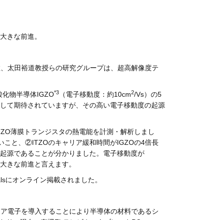
た大きな前進。
教、太田裕道教授らの研究グループは、超高解像度テ
*3
2
化物半導体IGZO
（電子移動度：約10cm
/Vs）の5
として期待されていますが、その高い電子移動度の起源
ITZO薄膜トランジスタの熱電能を計測・解析しまし
軽いこと、②ITZOのキャリア緩和時間がIGZOの4倍長
度の起源であることが分かりました。電子移動度が
た大きな前進と言えます。
terialsにオンライン掲載されました。
リア電子を導入することにより半導体の材料であるシ