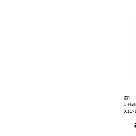
図1
．
いHa
9.11×